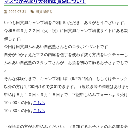
マスつかみ取り大会in田貫湖について
2026.07.31
田貫湖便り
いつも田貫湖キャンプ場をご利用いただき、ありがとうございます。
令和８年９月２２日（火・祝）に田貫湖キャンプ場北サイトにある
催します。
今回は田貫湖ふれあい自然塾さんとのコラボイベントです！！
自分がつかまえたマスの内臓を包丁を使わず抜く方法をレクチャーし
ふれあい自然塾のスタッフさんが、お魚を初めて触るお子さまでも
♪
そんな体験付きで、キャンプ利用者（9/22に宿泊、もしくはチェックア
以外の方は1,200円/1名で参加できます。（塩焼き等の調理はありま
申込は８月１０日～９月１８日まで、下記申し込みフォームより受け
10：00～の回は
こちら
10：30～の回は
こちら
・保護者の方がお申込みください。（参加するお子さまのお名前を必