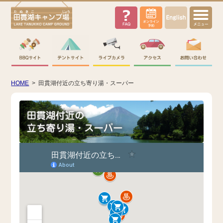
English
HOME
>
田貫湖付近の立ち寄り湯・スーパー