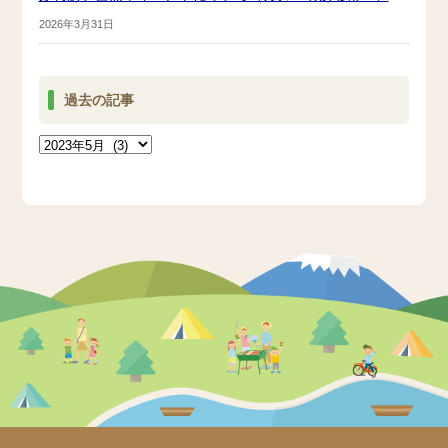
2026年3月31日
過去の記事
過
去
の
記
事