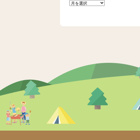
過
去
の
記
事