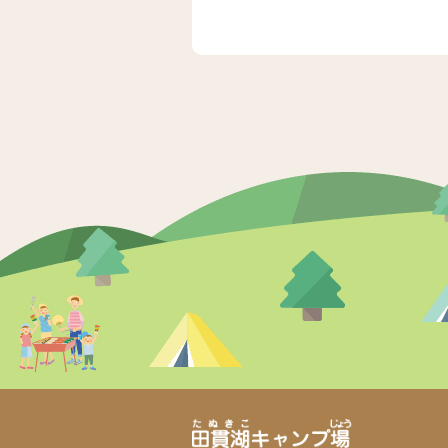
去
の
記
事