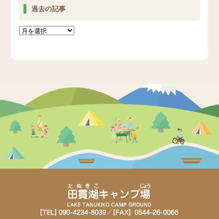
過去の記事
過
去
の
記
事