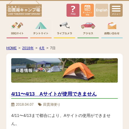
English
HOME
>
2018年
>
4月
>
7日
4/11〜4/13 Aサイトが使用できません
2018.04.07
田貫湖便り
4/11〜4/13まで都合により、Aサイトの使用ができませ
ん。